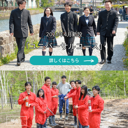
2026年4月新設
2026.07.29
学
「ユニバーサルコース」
公開日
カテゴリ
詳しくはこちら
特色
1