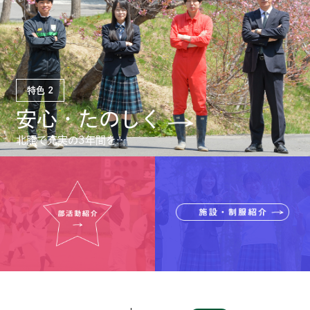
特色
2
安心・たのしく
北照で充実の3年間を…