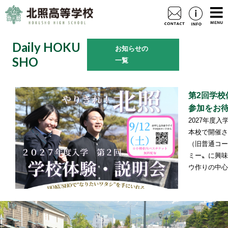
Daily HOKU
お知らせの
SHO
一覧
第2回学校
参加をお
2027年度
本校で開催さ
（旧普通コー
ミー〟に興味
ウ作りの中心