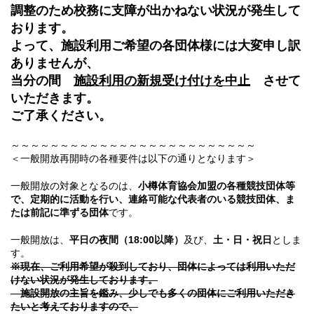
調整のため校務に支障が出かねない状況が発生して
おります。
よって、施設利用ご希望の各団体様には大変申し訳
ありませんが、
当分の間
施設利用の新規受け付けを中止
させて
いただきます。
ご了承ください。
～～～～～～～～～～～～～～～～～～～～～～～～～
＜一般開放再開時の各種要件は以下の通りとなります＞
一般開放の対象となるのは、
小樽体育協会加盟の各種競技団体等
で、定期的に活動を行い、連絡可能な代表者のいる競技団体、ま
たは前記に準ずる団体
です。
一般開放は、
平日の夜間（18:00以降）
及び、
土・日・祝日
としま
す。
※現在、ご利用希望が殺到しており、団体によっては利用いただ
けない状況が発生しております。
施設開放の主旨を鑑み、少しでも多くの団体にご利用いただき
たいと考えておりますので、