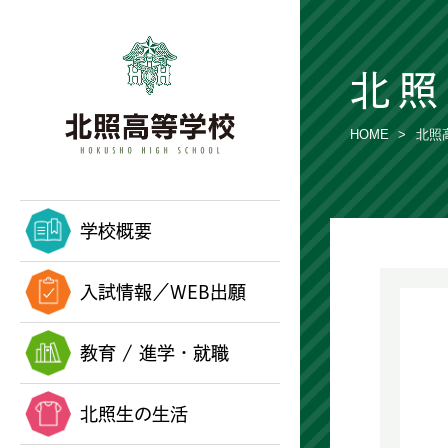
北照
HOME
北照
学校概要
入試情報／WEB出願
教育 / 進学・就職
北照生の生活