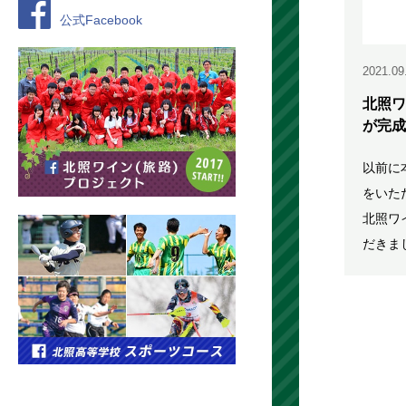
公式Facebook
2021.09
北照ワ
が完成
以前に
をいた
北照ワ
だきま