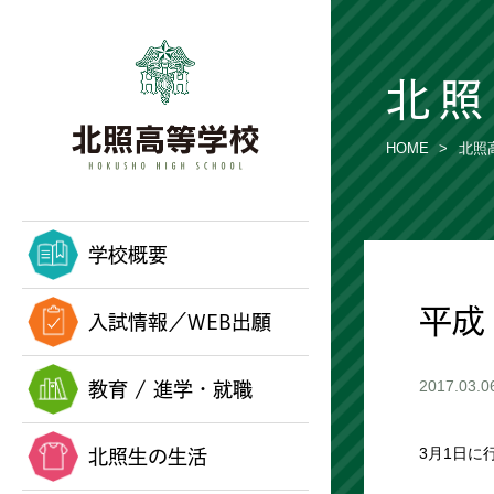
北照
HOME
北照
学校概要
平成
入試情報／WEB出願
教育 / 進学・就職
2017.03.0
北照生の生活
3月1日