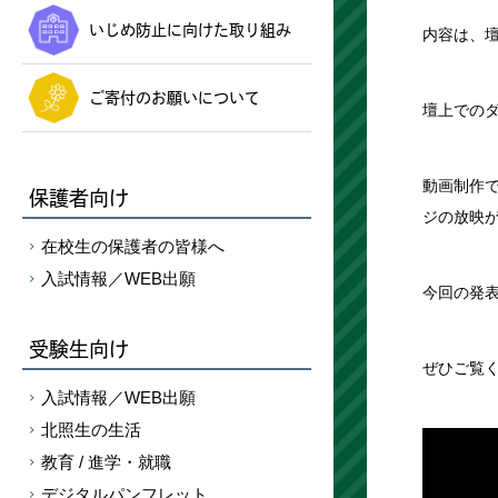
いじめ防止に向けた取り組み
内容は、
ご寄付のお願いについて
壇上での
動画制作
保護者向け
ジの放映
在校生の保護者の皆様へ
入試情報／WEB出願
今回の発表
受験生向け
ぜひご覧
入試情報／WEB出願
北照生の生活
教育 / 進学・就職
デジタルパンフレット