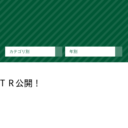
カテゴリ別
年別
ＴＲ公開！