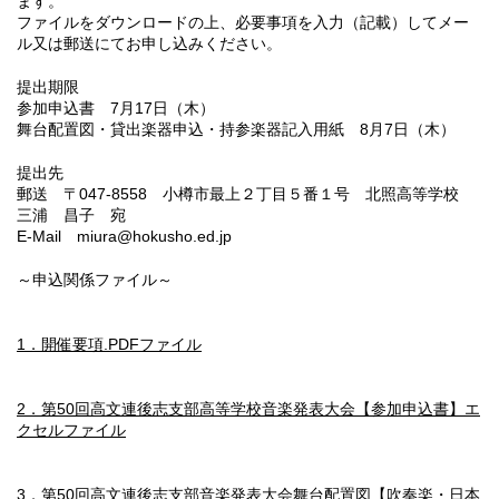
ます。
ファイルをダウンロードの上、必要事項を入力（記載）してメー
ル又は郵送にてお申し込みください。
提出期限
参加申込書 7月17日（木）
舞台配置図・貸出楽器申込・持参楽器記入用紙 8月7日（木）
提出先
郵送 〒047-8558 小樽市最上２丁目５番１号 北照高等学校
三浦 昌子 宛
E-Mail miura@hokusho.ed.jp
～申込関係ファイル～
1．開催要項.PDFファイル
2．第50回高文連後志支部高等学校音楽発表大会【参加申込書】エ
クセルファイル
3．第50回高文連後志支部音楽発表大会舞台配置図【吹奏楽・日本