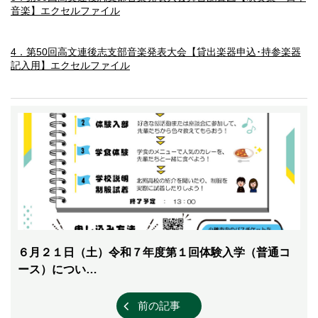
音楽】エクセルファイル
4．第50回高文連後志支部音楽発表大会【貸出楽器申込･持参楽器
記入用】エクセルファイル
６月２１日（土）令和７年度第１回体験入学（普通コ
ース）につい…
前の記事