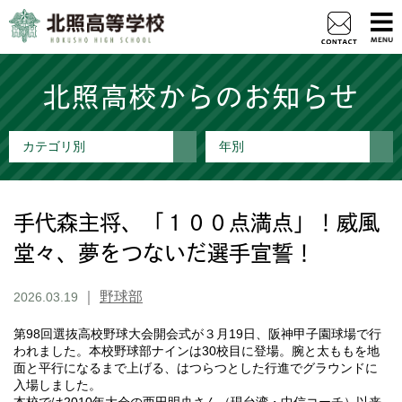
北照高校からのお知らせ
カテゴリ別
年別
手代森主将、「１００点満点」！威風
堂々、夢をつないだ選手宣誓！
｜
野球部
2026.03.19
第98回選抜高校野球大会開会式が３月19日、阪神甲子園球場で行
われました。本校野球部ナインは30校目に登場。腕と太ももを地
面と平行になるまで上げる、はつらつとした行進でグラウンドに
入場しました。