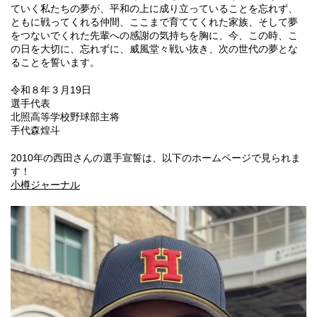
ていく私たちの夢が、平和の上に成り立っていることを忘れず、
ともに戦ってくれる仲間、ここまで育ててくれた家族、そして夢
をつないでくれた先輩への感謝の気持ちを胸に、今、この時、こ
の日を大切に、忘れずに、威風堂々戦い抜き、次の世代の夢とな
ることを誓います。
令和８年３月19日
選手代表
北照高等学校野球部主将
手代森煌斗
2010年の西田さんの選手宣誓は、以下のホームページで見られま
す！
小樽ジャーナル