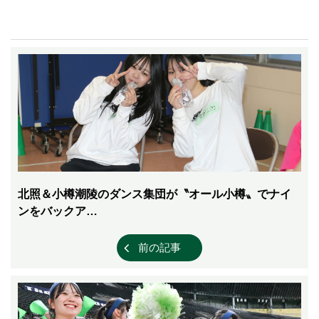
北照＆小樽潮陵のダンス集団が〝オール小樽〟でナイ
ンをバックア…
前の記事