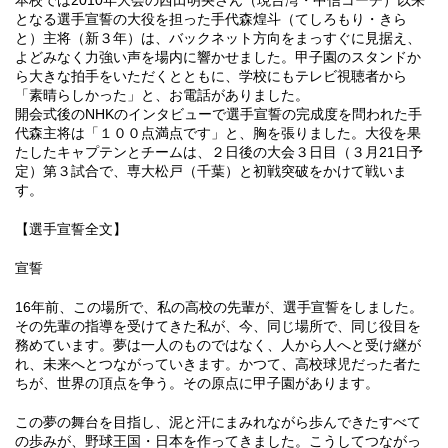
本校では2010年大会の西田明央さん（現台湾・中信コーチ）以来
となる選手宣誓の大役を担った手代森煌斗（てしろもり・きら
と）主将（新３年）は、バックネット方向をまっすぐに見据え、
よどみなく力強い声を場内に響かせました。甲子園のスタンドか
ら大きな拍手をいただくとともに、学校にもテレビ視聴者から
「素晴らしかった」と、お電話がありました。
開会式後のNHKのインタビューで選手宣誓の完成度を問われた手
代森主将は「１００点満点です」と、胸を張りました。大役を果
たしたキャプテンとチームは、２日後の大会３日目（３月21日予
定）第３試合で、専大松戸（千葉）と初戦突破をかけて戦いま
す。
【選手宣誓全文】
宣誓
16年前、この場所で、私の高校の先輩が、選手宣誓をしました。
その先輩の指導を受けてきた私が、今、同じ場所で、同じ役目を
務めています。夢は一人のものではなく、人から人へと受け継が
れ、未来へとつながっていきます。かつて、高校球児だった者た
ちが、世界の頂点を争う。その原点に甲子園があります。
この夢の舞台を目指し、泥と汗にまみれながら歩んできたすべて
の歩みが、野球王国・日本を作ってきました。こうしてつながっ