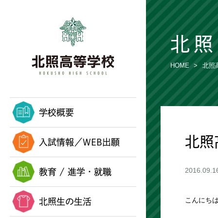
北照
HOME
北照
学校概要
北照
入試情報／WEB出願
教育 / 進学・就職
2016.09.1
北照生の生活
こんにち