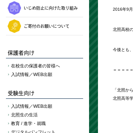
いじめ防止に向けた取り組み
2016年
ご寄付のお願いについて
北照高校
今後とも
保護者向け
在校生の保護者の皆様へ
＝＝＝＝
入試情報／WEB出願
「北照か
受験生向け
北照高等
入試情報／WEB出願
北照生の生活
教育 / 進学・就職
デジタルパンフレット