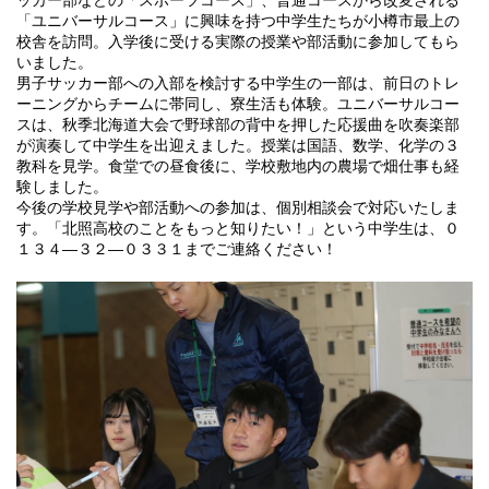
ッカー部などの「スポーツコース」、普通コースから改変される
「ユニバーサルコース」に興味を持つ中学生たちが小樽市最上の
校舎を訪問。入学後に受ける実際の授業や部活動に参加してもら
いました。
男子サッカー部への入部を検討する中学生の一部は、前日のトレ
ーニングからチームに帯同し、寮生活も体験。ユニバーサルコー
スは、秋季北海道大会で野球部の背中を押した応援曲を吹奏楽部
が演奏して中学生を出迎えました。授業は国語、数学、化学の３
教科を見学。食堂での昼食後に、学校敷地内の農場で畑仕事も経
験しました。
今後の学校見学や部活動への参加は、個別相談会で対応いたしま
す。「北照高校のことをもっと知りたい！」という中学生は、０
１３４―３２―０３３１までご連絡ください！