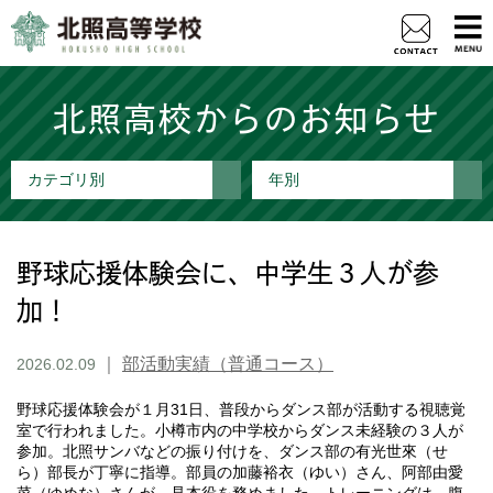
北照高校からのお知らせ
カテゴリ別
年別
野球応援体験会に、中学生３人が参
加！
｜
部活動実績（普通コース）
2026.02.09
野球応援体験会が１月31日、普段からダンス部が活動する視聴覚
室で行われました。小樽市内の中学校からダンス未経験の３人が
参加。北照サンバなどの振り付けを、ダンス部の有光世來（せ
ら）部長が丁寧に指導。部員の加藤裕衣（ゆい）さん、阿部由愛