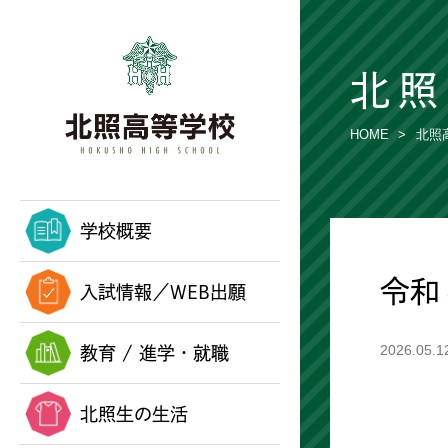
北照
HOME
北照
学校概要
令和
入試情報／WEB出願
教育 / 進学・就職
2026.05.1
北照生の生活