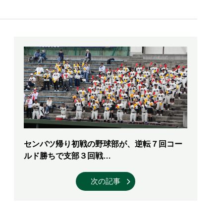
センバツ帰り初戦の野球部が、逆転７回コー
ルド勝ちで支部３回戦…
次の記事