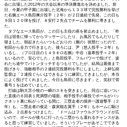
会に出場した2012年の大会以来の準決勝進出を決めました。前
日、今夏の甲子園に出場した北海から１３３球で完投勝利を挙げ
た右腕エース島田爽介投手（２年）が２日連続で先発。この日も
９回１２０球を投げ、８安打２失点でチームを勝利に導きまし
た。
タフなエース島田が、この日も主役の座を射止めました。「昨
日は宿舎に帰ってからマッサージしたり、お風呂でもんだりして
寝ました。朝起きたらいつもどおりの（腕の）状態だったので、
初回から全力で行きました。後ろには、尹（悠人投手＝２年）も
いるし、（プロ注目の１４９キロ右腕）中谷（嘉希投手＝２年）
もいるので、安心でした」と島田投手。フルパワーで投げて、疲
れたら途中でバトンタッチするつもりでしたが、結局は最後まで
投げきり、強敵相手の２連続完投勝利を手にしました。上林弘樹
監督は「２連投ぐらいはできるように練習してきましたが、本当
によく投げてくれました。今日も島田に尽きます」と、笑顔で背
番号１をほめていました。
打線は駒大苫小牧の一瞬のスキを突きました。同点に追いつい
た直後の６回表１死満塁の場面。相手投手の暴投でボールがバッ
クネット裏に転がっている間に、三塁走者の堀井一護遊撃手（２
年）も、二塁走者の俊足・森寅能左翼手（２年）もホームに駆け
込み、２点差をつけました。「ドームはファウルグラウンドが広
いので、ボールが後ろに行ったら二塁からも還れるチャンスがあ
ると思って練習していました。そういうプレーがあそこでできる