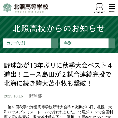
北照高校からのお知らせ
カテゴリ別
年別
野球部が13年ぶりに秋季大会ベスト４
進出！エース島田が２試合連続完投で
北海に続き駒大苫小牧も撃破！
｜
野球部
2025.10.16
第78回秋季北海道高等学校野球大会準々決勝が16日、札幌・大
和ハウスプレミストドームで行われました。北照が３−２で全国制
覇２度の強豪校・駒大苫小牧を下し、優勝して翌春のセンバツ大