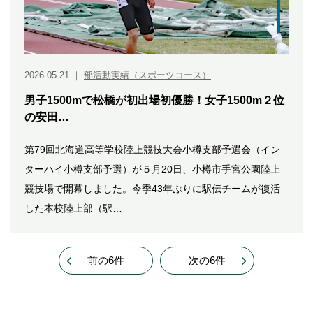
2026.05.21
｜
部活動実績（スポーツコース）
男子1500mで松橋が初出場初優勝！女子1500m２位
の安田…
第79回北海道高等学校陸上競技大会小樽支部予選会（イン
ターハイ小樽支部予選）が５月20日、小樽市手宮公園陸上
競技場で開幕しました。今季43年ぶりに駅伝チームが復活
した本校陸上部（駅…
前の6件
次の6件